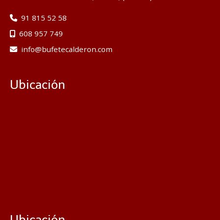
91 815 52 58
608 957 749
info
bufetecalderon.com
Ubicación
Ubicación