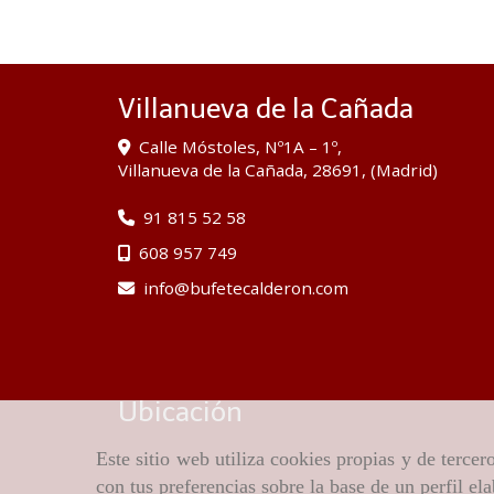
Villanueva de la Cañada
Calle Móstoles, Nº1A – 1º,
Villanueva de la Cañada
,
28691
,
(Madrid)
91 815 52 58
608 957 749
info
bufetecalderon.com
Ubicación
Este sitio web utiliza cookies propias y de terce
con tus preferencias sobre la base de un perfil el