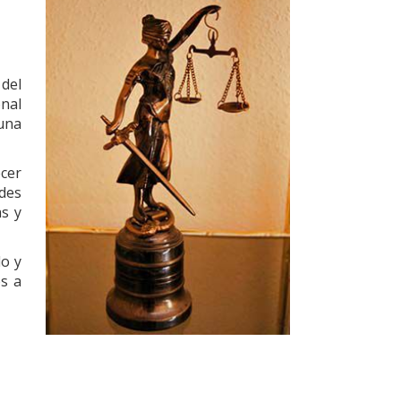
 del
onal
 una
ecer
ades
as y
do y
os a