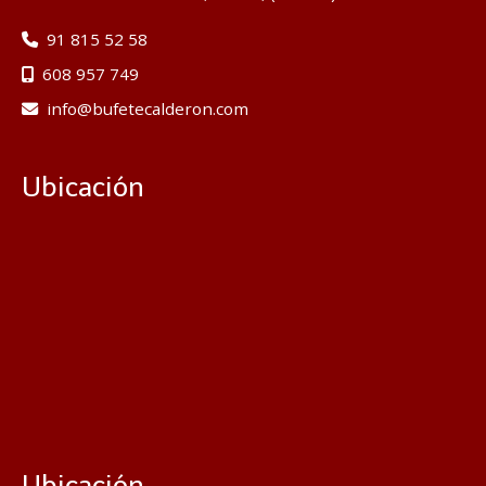
91 815 52 58
608 957 749
info
bufetecalderon.com
Ubicación
Ubicación