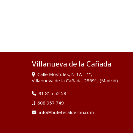
Villanueva de la Cañada
Calle Móstoles, Nº1A – 1º,
Villanueva de la Cañada
,
28691
,
(Madrid)
91 815 52 58
608 957 749
info
bufetecalderon.com